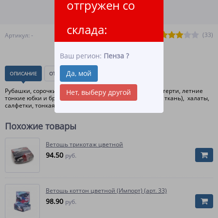
отгружен со
ПОДРОБНЕЕ О ДОСТАВКЕ
склада:
(33)
Артикул: -
Ваш регион:
Пенза
?
Да, мой
ОПИСАНИЕ
ОТЗЫВЫ
(0)
Рубашки, сорочки, блузки, платья, фартуки, тонкие скатерти, летние
Нет, выберу другой
тонкие юбки и брюки(не джинсовая и не вильветовая ткань), халаты,
салфетки, тонкая спецодежда. фабричный лоскут.
Похожие товары
Ветошь трикотаж цветной
94.50
руб.
Ветошь коттон цветной (Импорт) (арт. 33)
98.90
руб.