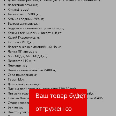
ДОФ (Флотореагент) Производитель: Тольятти, Нижнекамск;
Латексная резинка;
Х-нить(термо);
Акселератор SDBC,кг;
Аммиак водный 25%,кг;
Белила цинковые,кг;
Гидроксипропилметилцеллюлоза,кг;
Казеин технический кислотный,кг;
Калий Гидроокись,кг;
Каптакс (МВТ),кг;
Латекс высоко-аммонийный НА,кг;
Лента ПП автомат;
Мел МТД-2, Мел МТД-1,кг;
Пентагас 110 А,кг;
Перкацит,кг;
Полипропиленгликоль Р 400,кг;
Сера природная,кг;
Тамол М,кг;
Денежная резинка,кг;
Плёнка полипропиленовая bopp 320*30 (кг);
Пигмент голубой (синька), желтый, зеленый, красный,кг;
Ваш товар будет
Смазка Литол-24, Смазка высокотемпературная, Масло И-40А;
Смола (словенил, русвинил);
отгружен со
Этикетки;
Пакеты упаковочные