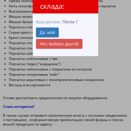
Пряжа хлопчатобумажная для производства перчаток
склада:
Нить полиэфирная и нейлоновая для производства перчаток
Высокоаммонийный латекс (уже есть на сайте)
Мешки зеленые полипропиленовые
Ваш регион:
Пенза
?
Мешки белые полипропиленовые
Перчатки спилковые
Да, мой
Cерые краги спилковые
Краги спилковые тип трек
Перчатки спилковые комбинированные
Нет, выберу другой
Перчатки спилковые утепленные в ассортименте
Перчатки нейлоновые белые
Перчатки нейлоновые с пвх
Перчатки торро ("морщинка")
Перчатки нейлоновые с покрытием из нитрила
Перчатки нитриловые "лайт"
Перчатки акриловые с полипропиленовым покрытием
Ветошь в ассортименте
Готовы рассмотреть предложения по закупке оборудования.
Стало интересно?
В таком случае отправьте заполненную анкету с личными сведениями
о поставщике , информативную презентацию своей фирмы и список
вашей продукции по адресу :