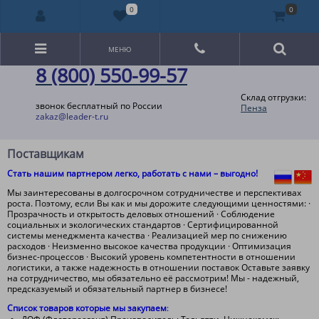
0
0
МЕНЮ
8 (800) 550-99-57
Склад отгрузки:
звонок бесплатный по России
Пенза
zakaz@leader-t.ru
Поставщикам
Стать нашим партнером легко, работать с нами – выгодно!
Мы заинтересованы в долгосрочном сотрудничестве и перспективах
роста. Поэтому, если Вы как и мы дорожите следующими ценностями: ·
Прозрачность и открытость деловых отношений · Соблюдение
социальных и экологических стандартов · Сертифицированной
системы менеджмента качества · Реализацией мер по снижению
расходов · Неизменно высокое качества продукции · Оптимизация
бизнес-процессов · Высокий уровень компетентности в отношении
логистики, а также надежность в отношении поставок Оставьте заявку
на сотрудничество, мы обязательно её рассмотрим! Мы - надежный,
предсказуемый и обязательный партнер в бизнесе!
Список товаров которые мы закупаем
: