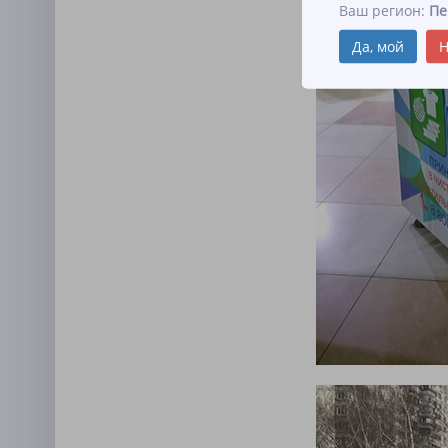
Ваш регион:
Пе
Да, мой
Н