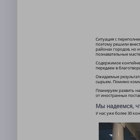
Ситуация с переполне
поэтому решили внест
районах городов, но 
познавательные масте
Содержимое контейнер
передаем в благотвор
Ожидаемые результаты
сырьем. Помимо комме
Планируем развить на
от иностранных поста
Мы надеемся, ч
У нас уже более 30 ко