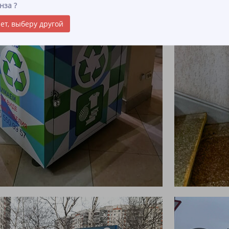
нза
?
ет, выберу другой