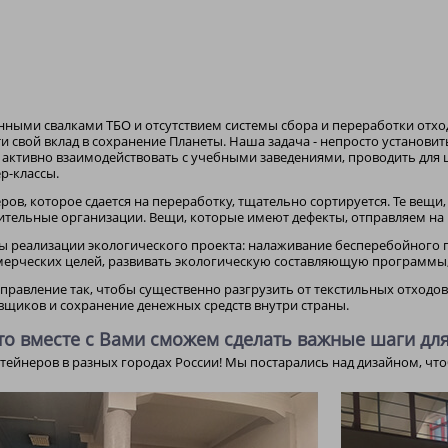
нными свалками ТБО и отсутствием системы сбора и переработки отхо
и свой вклад в сохранение Планеты. Наша задача - непросто установи
и активно взаимодействовать с учебными заведениями, проводить для
р-классы.
ов, которое сдается на переработку, тщательно сортируется. Те вещ
ительные организации. Вещи, которые имеют дефекты, отправляем на 
 реализации экологического проекта: налаживание бесперебойного 
рческих целей, развивать экологическую составляющую программы, а
правление так, чтобы существенно разгрузить от текстильных отходо
вщиков и сохранение денежных средств внутри страны.
то вместе с Вами сможем сделать важные шаги для
нтейнеров в разных городах России! Мы постарались над дизайном, чт