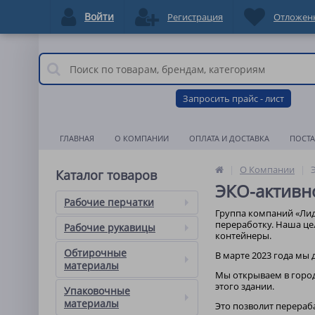
Войти
Регистрация
Отложен
Запросить прайс - лист
ГЛАВНАЯ
О КОМПАНИИ
ОПЛАТА И ДОСТАВКА
ПОСТ
О Компании
Каталог товаров
ЭКО-активн
Рабочие перчатки
Группа компаний «Лиде
переработку. Наша це
Рабочие рукавицы
контейнеры.
Обтирочные
В марте 2023 года мы
материалы
Мы открываем в город
этого здании.
Упаковочные
материалы
Это позволит перераб