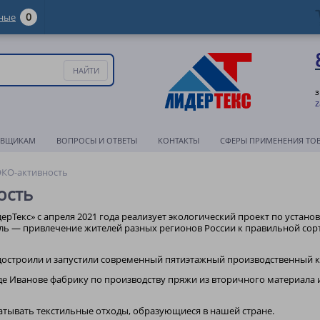
0
ные
з
z
АВЩИКАМ
ВОПРОСЫ И ОТВЕТЫ
КОНТАКТЫ
СФЕРЫ ПРИМЕНЕНИЯ ТО
ЭКО-активность
ость
рТекс» с апреля 2021 года реализует экологический проект по установ
ль — привлечение жителей разных регионов России к правильной сор
 достроили и запустили современный пятиэтажный производственный к
е Иванове фабрику по производству пряжи из вторичного материала и
атывать текстильные отходы, образующиеся в нашей стране.