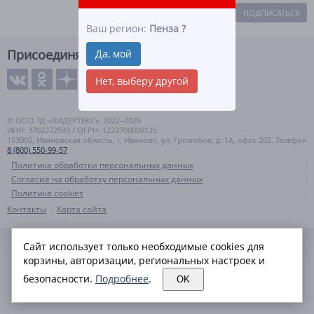
ПОДПИСАТЬСЯ
Ваш регион:
Пенза
?
Присоединяйтесь
Да, мой
Нет, выберу другой
© ООО ТД «ЛИДЕРТЕКС», 2022–2026
ИНН: 3702272593 / ОГРН: 1223700009125
153002, Ивановская область, г. Иваново, ул. Громобоя, д. 1А, офис 202. Телефон
8 (800) 550-99-57
Политика обработки персональных данных
Согласие на обработку персональных данных
Политика cookies
Контакты
Карта сайта
Сайт использует только необходимые cookies для
корзины, авторизации, региональных настроек и
безопасности.
Подробнее
.
OK