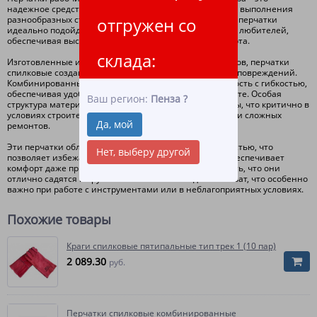
надежное средство защиты рук, предназначенное для выполнения
разнообразных строительных и ремонтных работ. Эти перчатки
отгружен со
идеально подойдут как для профессионалов, так и для любителей,
обеспечивая высокий уровень безопасности и комфорта.
склада:
Изготовленные из качественных спилковых материалов, перчатки
спилковые создают прочную защиту от механических повреждений.
Комбинированный дизайн позволяет сочетать прочность с гибкостью,
обеспечивая удобное и свободное движение при работе. Особая
Ваш регион:
Пенза
?
структура материала предотвращает порезы и проколы, что критично в
условиях строительных площадок или при выполнении сложных
Да, мой
ремонтов.
Эти перчатки обладают хорошей воздухопроницаемостью, что
Нет, выберу другой
позволяет избежать чрезмерного потоотделения и обеспечивает
комфорт даже при длительной носке. Следует отметить, что они
отлично садятся по руке и обеспечивают надежный хват, что особенно
важно при работе с инструментами или в неблагоприятных условиях.
Похожие товары
Краги спилковые пятипальные тип трек 1 (10 пар)
2 089.30
руб.
Перчатки спилковые комбинированные