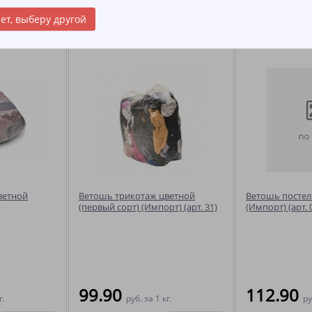
ет, выберу другой
ы
ветной
Ветошь трикотаж цветной
Ветошь постел
(первый сорт) (Импорт) (арт. 31)
(Импорт) (арт. 
99.90
112.90
г.
руб.
за 1 кг.
ру