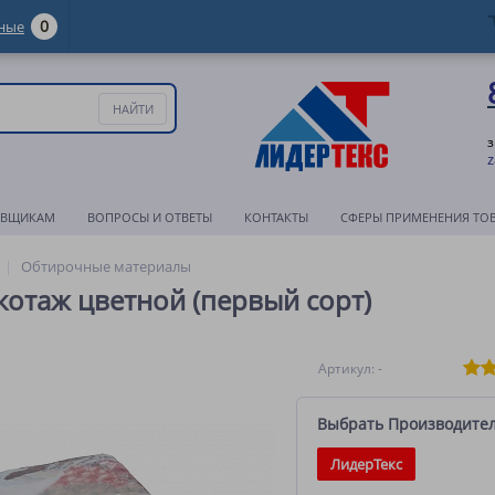
0
ные
з
z
АВЩИКАМ
ВОПРОСЫ И ОТВЕТЫ
КОНТАКТЫ
СФЕРЫ ПРИМЕНЕНИЯ ТО
Обтирочные материалы
котаж цветной (первый сорт)
Артикул: -
Выбрать Производите
ЛидерТекс