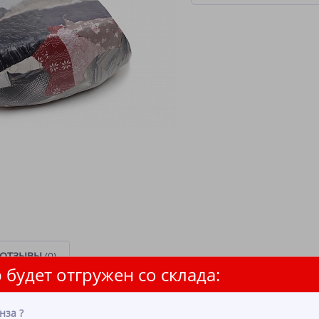
ОТЗЫВЫ
(0)
 будет отгружен со склада:
ший сорт). Трикотажные ткани (80% хб, 20% синтетики). Цветные тона.
ины трикотажные изделия (майки, футболки поло, водолазки, тонкие т
нза
?