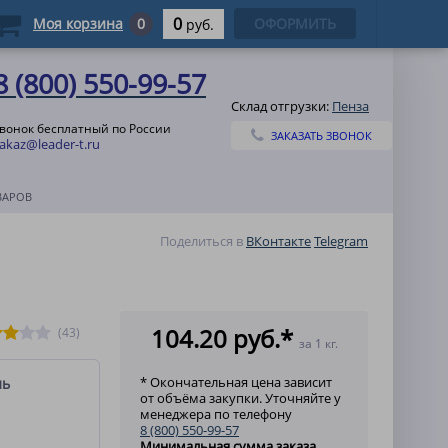
0
Моя корзина
0
ОФОРМИТЬ
руб.
8 (800) 550-99-57
Склад отгрузки:
Пенза
вонок бесплатный по России
ЗАКАЗАТЬ ЗВОНОК
akaz@leader-t.ru
ВАРОВ
Поделиться в
ВКонтакте
Telegram
104.20 руб.*
(43)
за 1 кг.
* Окончательная цена зависит
ль
от объёма закупки. Уточняйте у
менеджера по телефону
8 (800) 550-99-57
Минимальная сумма заказа