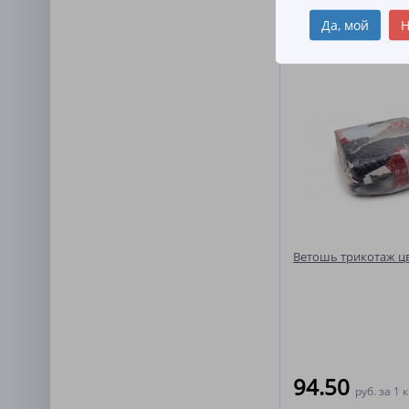
Да, мой
Н
Похожие товар
Ветошь трикотаж ц
94.50
руб.
за 1 к