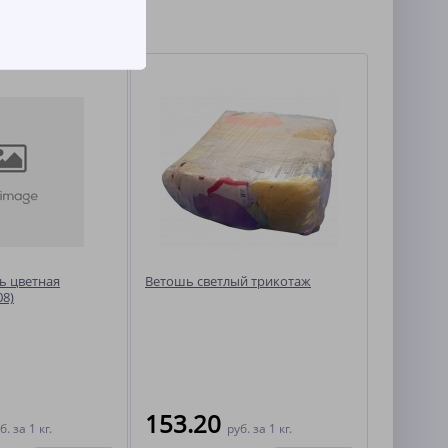
ь цветная
Ветошь светлый трикотаж
08)
153.20
б.
за 1 кг.
руб.
за 1 кг.