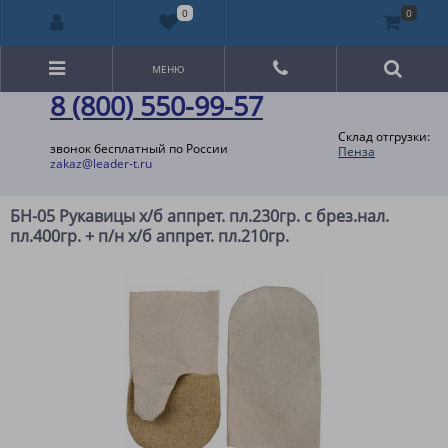
0
0
МЕНЮ
8 (800) 550-99-57
Склад отгрузки:
звонок бесплатный по России
Пенза
zakaz@leader-t.ru
БН-05 Рукавицы х/б аппрет. пл.230гр. с брез.нал.
пл.400гр. + п/н х/б аппрет. пл.210гр.