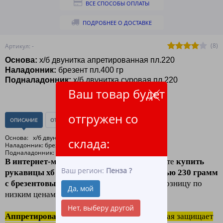
ВСЕ СПОСОБЫ ОПЛАТЫ
ПОДРОБНЕЕ О ДОСТАВКЕ
(8)
Артикул: -
Основа:
х/б двунитка апретированная пл.220
Наладонник:
брезент пл.400 гр
Подналадонник:
х/б двунитка суровая пл.220
Ваш товар будет
отгружен со
ОПИСАНИЕ
ОТЗЫВЫ
(0)
Основа: х/б двунитка апретированная пл.220
склада:
Наладонник: брезент пл.400 гр
Подналадонник: х/б двунитка суровая пл.220
В интернет-магазине ЛидерТекс
, вы можете
купить
Ваш регион:
Пенза
?
рукавицы хб аппретированные плотностью 230 грамм
с брезентовым наладонником
оптом и в розницу по
Да, мой
низким ценам.
Нет, выберу другой
Аппретирование это
пропитка ткани, которая защищает