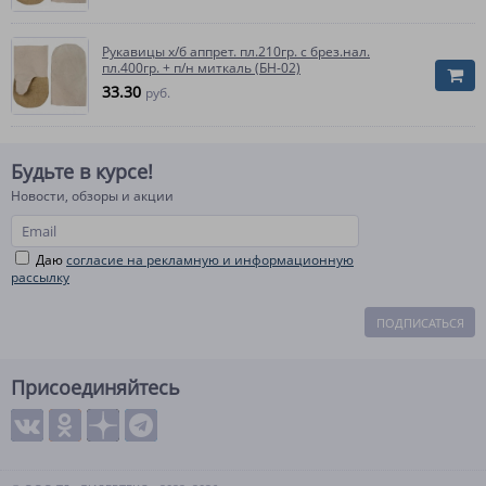
Рукавицы х/б аппрет. пл.210гр. с брез.нал.
пл.400гр. + п/н миткаль (БН-02)
33.30
руб.
Будьте в курсе!
Новости, обзоры и акции
Даю
согласие на рекламную и информационную
рассылку
ПОДПИСАТЬСЯ
Присоединяйтесь