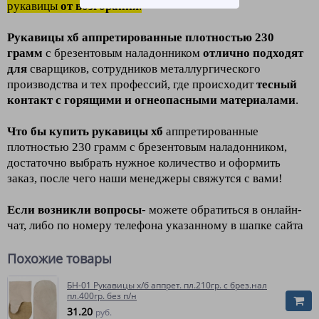
рукавицы
от возгорания
.
Рукавицы хб аппретированные плотностью 230
грамм
с брезентовым наладонником
отлично подходят
для
сварщиков, сотрудников металлургического
производства и тех профессий, где происходит
тесный
контакт с горящими и огнеопасными материалами
.
Что бы купить рукавицы хб
аппретированные
плотностью 230 грамм с брезентовым наладонником,
достаточно выбрать нужное количество и оформить
заказ, после чего наши менеджеры свяжутся с вами!
Если возникли вопросы
- можете обратиться в онлайн-
чат, либо по номеру телефона указанному в шапке сайта
Похожие товары
БН-01 Рукавицы х/б аппрет. пл.210гр. с брез.нал
пл.400гр. без п/н
31.20
руб.