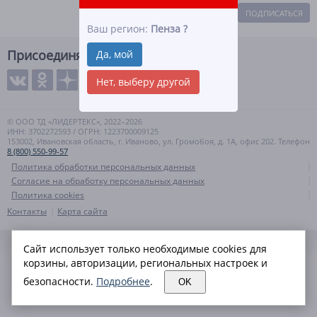
ПОДПИСАТЬСЯ
Ваш регион:
Пенза
?
Присоединяйтесь
Да, мой
Нет, выберу другой
© ООО ТД «ЛИДЕРТЕКС», 2022–2026
ИНН: 3702272593 / ОГРН: 1223700009125
153002, Ивановская область, г. Иваново, ул. Громобоя, д. 1А, офис 202. Телефон
8 (800) 550-99-57
Политика обработки персональных данных
Согласие на обработку персональных данных
Политика cookies
Контакты
Карта сайта
Сайт использует только необходимые cookies для
корзины, авторизации, региональных настроек и
безопасности.
Подробнее
.
OK