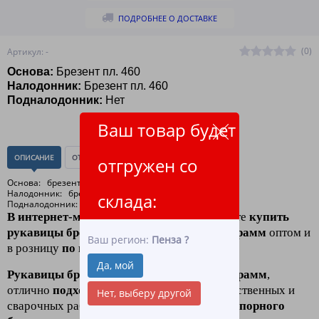
ПОДРОБНЕЕ О ДОСТАВКЕ
(0)
Артикул: -
Основа:
Брезент пл. 460
Налодонник:
Брезент пл. 460
Подналодонник:
Нет
Ваш товар будет
ОПИСАНИЕ
ОТЗЫВЫ
(0)
отгружен со
Основа: брезент пл. 460 (арт.11255)
Налодонник: брезент пл. 460 (арт.11255)
склада:
Подналодонник: нет
В интернет-магазине ЛидерТекс
вы можете
купить
рукавицы брезентовые плотностью 460 грамм
оптом и
Ваш регион:
Пенза
?
в розницу
по низким ценам.
Да, мой
Рукавицы брезентовые плотностью 460 грамм
,
отлично
подходят для
строительных, хозяйственных и
Нет, выберу другой
сварочных работ, изготавливаются
из огнеупорного