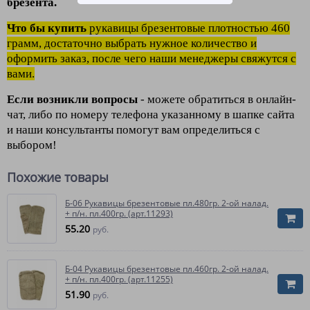
брезента.
Что бы купить
рукавицы брезентовые плотностью 460
грамм, достаточно выбрать нужное кол
ичество и
оформить заказ, после чего наши менеджеры свяжутся с
вами.
Если возникли вопросы
- можете обратиться в онлайн-
чат, либо по номеру телефона указанному в шапке сайта
и наши консультанты помогут вам определиться с
выбором!
Похожие товары
Б-06 Рукавицы брезентовые пл.480гр. 2-ой налад.
+ п/н. пл.400гр. (арт.11293)
55.20
руб.
Б-04 Рукавицы брезентовые пл.460гр. 2-ой налад.
+ п/н. пл.400гр. (арт.11255)
51.90
руб.